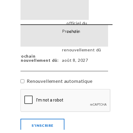
officiel du
Prochain
cercle
renouvellement dû
août 8, 2027
Renouvellement automatique