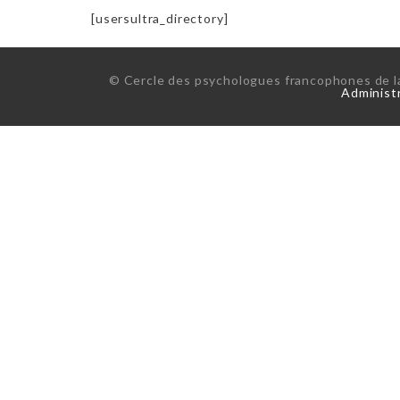
[usersultra_directory]
© Cercle des psychologues francophones de la 
Administr